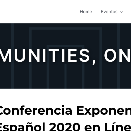
Home
Eventos
MUNITIES
,
ON
Conferencia Exponen
Español 2020 en Lín