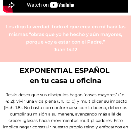
Les digo la verdad, todo el que crea en mí hará las
mismas “obras que yo he hecho y aún mayores,
porque voy a estar con el Padre.”
Juan 14:12
EXPONENTIAL ESPAÑOL
en tu casa u oficina
Jesús desea que sus discípulos hagan “cosas mayores” (Jn.
14:12): vivir una vida plena (Jn. 10:10) y multiplicar su impacto
(Hch. 1:8). No basta con conformarse con lo bueno; debemos
cumplir su misión a su manera, avanzando más allá de
crecer iglesias hacia movimientos multiplicadores. Esto
implica negar construir nuestro propio reino y enfocarnos en