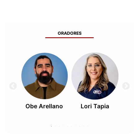
ORADORES
ores
Obe Arellano
Lori Tapia
Pamel
o