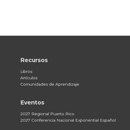
Esta publicación se basa en el libro,
Together: The Great
Collaboration
(
Juntos: La Gran Colaboración
), de Dave Ferguson y
Patrick O’Connell
Recursos
Libros
Artículos
Comunidades de Aprendizaje
Eventos
2027 Regional Puerto Rico
2027 Conferencia Nacional Exponential Español