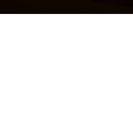
Antes de que Dios pueda crear un movimiento a
través de
ti,
primero debe moverse
en
ti. Antes de que Dios cree comunidad a
través de ti; Primero debe estar en comunidad contigo. Solo un
líder completo y saludable que hace vida en comunión con Dios
puede guiarse a sí mismo, a su familia, a su equipo y a su iglesia
hacia mayores experiencias de estar juntos con Dios.
______________________
Juntos con Dios
Parece una declaración extraña, pero esta es una verdad
teológica simple pero crucial. Explica
por qué
la gran colaboración
es tan importante. También explica
por qué
somos mejores juntos.
Léelo de nuevo para que se hunda:
Dios mismo es mejor juntos.
La mayor parte de lo que voy a compartir con ustedes proviene