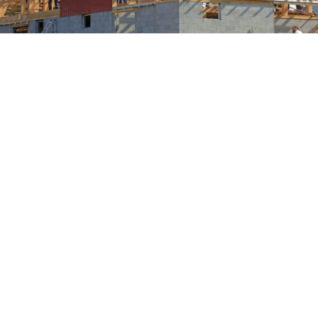
La misión de Jesús no es algo que pueda cumplir un solo individuo
o un solo líder carismático. Debemos unirnos como equipos
formados por dones y llamamos únicos para equipar y movilizar al
pueblo de Dios para la misión. Cuando se trata de trabajo en
equipo, ¡Somos mejor juntos!
________________
No estábamos destinados a ser “Escaladores Libres”
Acabo de ver el documental
Free Solo
sobre el escalador
profesional Alex Honnold y sus intentos de conquistar la primera
escalada libre de la famosa roca vertical de casi 3,000 pies, El
Capitan, en el Parque Nacional de Yosemite. Sin mosquetones, sin
cuerdas y sin arnés, subió directamente a El Capitán sin
herramientas. Solo un error o deslizamiento, y él habría caído a su
muerte.