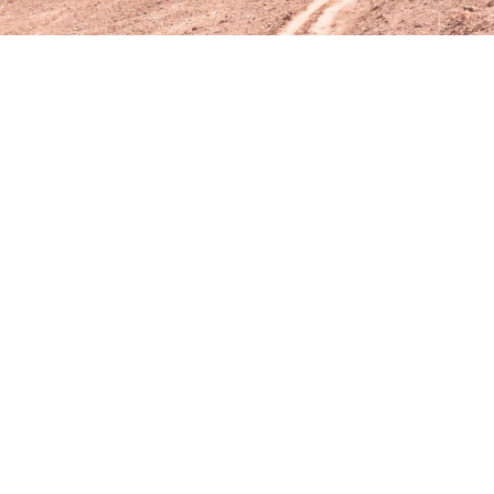
7 Preguntas Antes De Iniciar Una Red
En los últimos dos meses, Dave Ferguson y Patrick O’Connell
esfuerzos combinados
juntos
pueden activar la multiplicación
diferentes modelos de redes de plantación de iglesias y luego 
Pero tal vez prefieras
iniciar
una red. Después de todo, más re
para iniciar redes. Supongo que estás interesado en iniciar u
esenciales que creemos que debes hacer y responder antes de
los diez modelos como recursos. Luego decide si la red que p