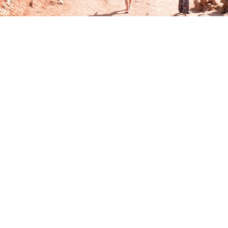
ona en unidad y cómo nuestros
llevaron a recorrer los
 los diez modelos
aquí
y
aquí
.
nes y motivaciones diferentes
s son las siete preguntas
guntas, asegúrate de referirse a
e más de uno.