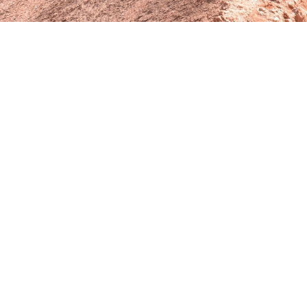
 nos han presentado la Gran Colaboración: cómo Dios se relaci
 del Reino. En las últimas dos publicaciones, Dave y Patrick nos 
te pidieron que te unieras a uno. Si te los perdiste, lee sobre
des conducirán a más iglesias plantadas. Existen muchas razo
na red de
plantación de iglesias
. Si ese es el caso, las siguiente
 iniciar una red. Cuando hagas y respondas las siguientes pre
laneas iniciar será similar a uno de los modelos o un híbrido d